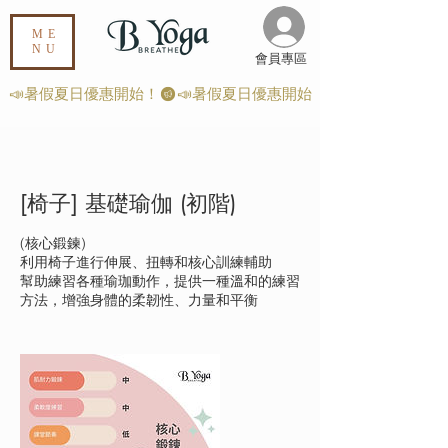
ME
NU
​會員專區
📣暑假夏日優惠開始！
[椅子] 基礎瑜伽 (初階)
(核心鍛鍊)
利用椅子進行伸展、扭轉和核心訓練輔助
幫助練習各種瑜珈動作，提供一種溫和的練習
方法，增強身體的柔韌性、力量和平衡