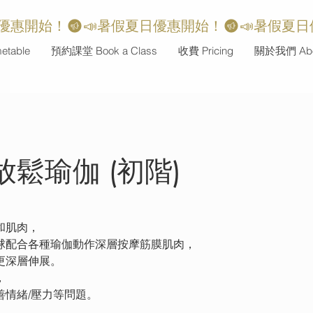
table
預約課堂 Book a Class
收費 Pricing
關於我們 Abo
鬆瑜伽 (初階)
和肌肉，
球配合各種瑜伽動作深層按摩筋膜肌肉，
更深層伸展。
，
善情緒/壓力等問題。