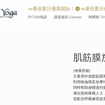
📣暑假夏日優惠開始！
RYT200培訓
課堂資訊 Classes
時間表 Time
肌筋膜放
(伸展舒緩)
主要用作放鬆筋膜
利用瑜伽環及按摩
同時幫助身體達到
適合肌肉痠痛人士
並配合呼吸練習改