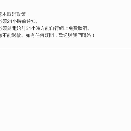
意本取消政策：
必須24小時前通知。
必須於開始前24小時方能自行網上免費取消。
恕不能退款。如有任何疑問，歡迎與我們聯絡！
Breathe
RY
課堂資訊
時間表 
預約課堂 B