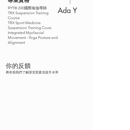
專業資格
RYT® 200國際瑜伽導師
Ada Y
TRX Suspension Training
Course
TRX Sport Medicine
Suspension Training Cours
Integrated Myofascial
Movement - Yoga Posture and
Alignment
​你的反饋
將有助我們了解課堂質素並提升水準