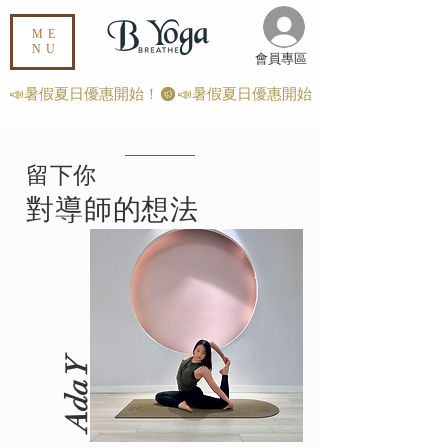
ME
NU
​會員專區
📣暑假夏日優惠開始！
​留下你
對導師的想法
Ada Y