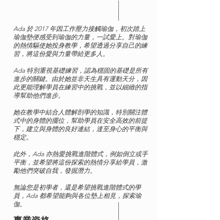
Ada 於 2017 年因工作壓力接觸瑜伽，初次踏上
瑜伽墊便感受到瑜伽的力量，一試愛上。對瑜伽
的熱情驅使她投身教學，希望透過分享自己的練
習，將這份愛與力量帶給更多人。
Ada 特別重視基礎練習，認為穩固的基礎是所有
進步的關鍵。由於她並非天生具有運動天分，因
此更能理解學員在練習中的挑戰，並以細緻的指
導幫助他們進步。
她在教學中結合人體解剖學的知識，特別關注體
式中的身體的擺位，幫助學員在安全高效的前提
下，建立與身體的良好連結，達至身心的平衡與
穩定。
此外，Ada 亦熱愛挑戰進階體式，例如倒立或手
平衡，並希望將這份探索的熱情分享給學員，激
勵他們突破自我，發掘潛力。
無論您是初學者，還是希望挑戰進階體式的學
員，Ada 都希望能夠與各位墊上相見，探索瑜
伽。