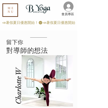
ME
NU
​會員專區
📣暑假夏日優惠開始！
​留下你
對導師的想法
Charlotte W