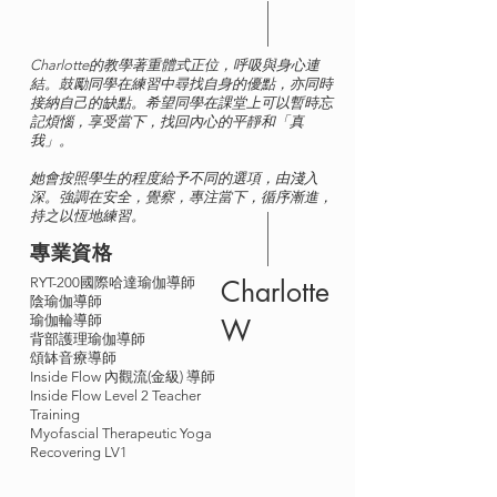
Charlotte的教學著重體式正位，呼吸與身心連
結。鼓勵同學在練習中尋找自身的優點，亦同時
接納自己的缺點。希望同學在課堂上可以暫時忘
記煩惱，享受當下，找回內心的平靜和「真
我」。
她會按照學生的程度給予不同的選項，由淺入
深。強調在安全，覺察，專注當下，循序漸進，
持之以恆地練習。
專業資格
RYT-200國際哈達瑜伽導師
Charlotte
陰瑜伽導師
瑜伽輪導師
W
背部護理瑜伽導師
頌缽音療導師
Inside Flow 內觀流(金級) 導師
Inside Flow Level 2 Teacher
Training
Myofascial Therapeutic Yoga
Recovering LV1