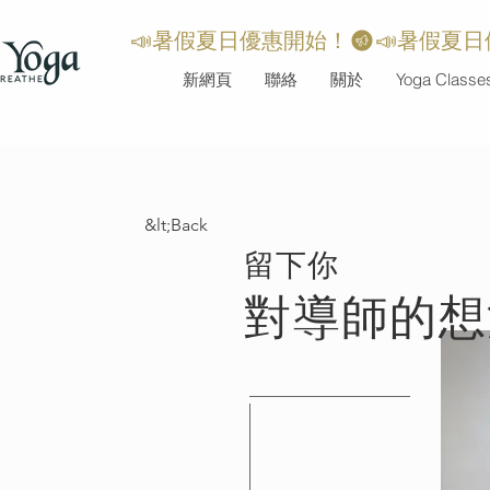
📣暑假夏日優惠開始！
新網頁
聯絡
關於
Yoga Classe
&lt;Back
​留下你
對導師的想