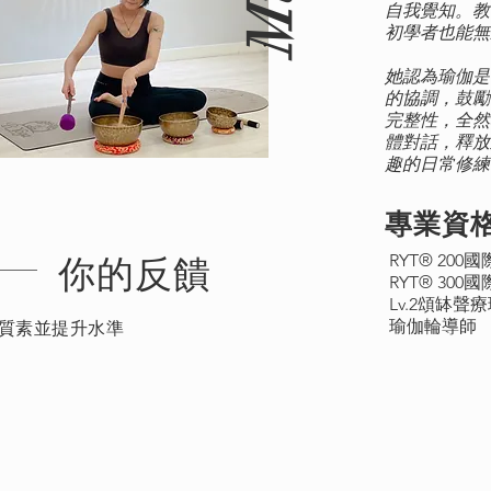
自我覺知。教
初學者也能無
她認為瑜伽是
的協調，鼓勵
完整性，全然
體對話，釋放
趣的日常修練
專業資
RYT® 20
​你的反饋
RYT® 30
Lv.2頌缽聲
瑜伽輪導師
質素並提升水準