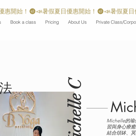
s
Book a class
Pricing
About Us
Private Class/Corpo
Michelle C
法
Mic
Michell
習與身心療癒
結合頌缽、冥