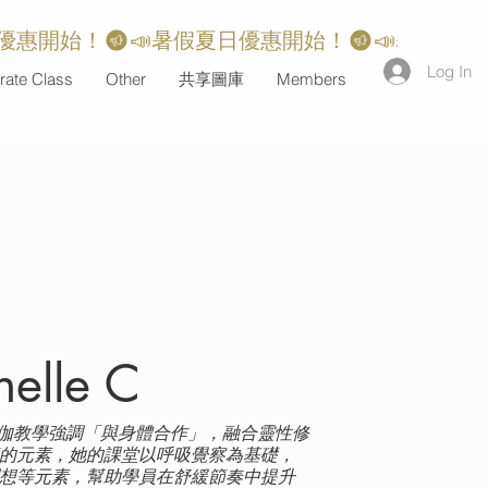
Log In
rate Class
Other
共享圖庫
Members
helle C
e的瑜伽教學強調「與身體合作」，融合靈性修
的元素，她的課堂以呼吸覺察為基礎，
想等元素，幫助學員在舒緩節奏中提升