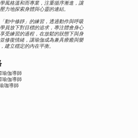
學風格溫和而專業，注重循序漸進，讓
壓力地探索身體與心靈的連結。
「動中修靜」的練習，透過動作與呼吸
學員放下對目標的追求，專注體會身心
享受練習的過程，在放鬆的狀態下與身
並修復情緒，讓瑜伽成為兼具療癒與樂
，建立穩定的內在平衡。
格
0國際瑜伽導師
0國際瑜伽導師
療瑜珈導師