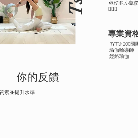
但好多人都忽
🧘🏻‍♀️
專業資
RYT® 20
瑜伽輪導師
經絡瑜伽
​你的反饋
質素並提升水準