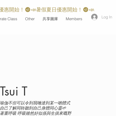
Log In
rate Class
Other
共享圖庫
Members
 Tsui T
瑜伽不但可以令到我哋達到某一啲體式
自己了解同聆聽到自己身體同心靈🌱
著重呼吸 呼吸雖然好似係與生俱來嘅野