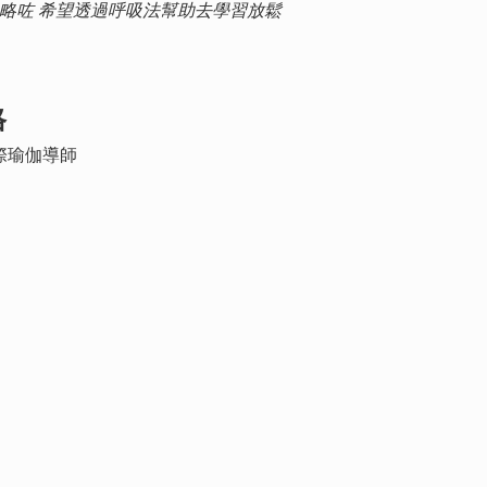
略咗 希望透過呼吸法幫助去學習放鬆
格
0國際瑜伽導師