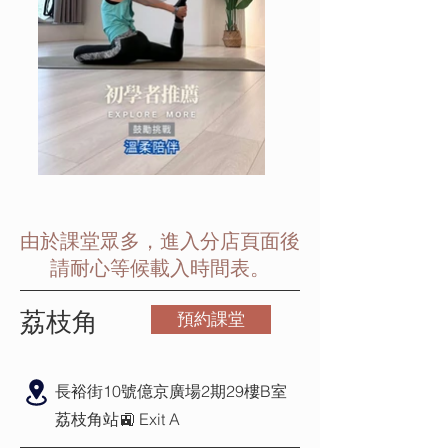
​由於課堂眾多，進入分店頁面後
請耐心等候載入時間表。
荔枝角
預約課堂
長裕街10號億京廣場2期29樓B室
​荔枝角站🚉 Exit A