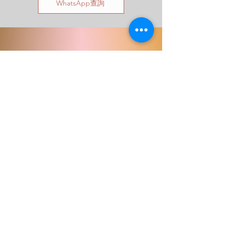
WhatsApp查詢
新會員歡迎試堂
試堂 Click Here
B YOGA. Breathe
Facebook
Instagram