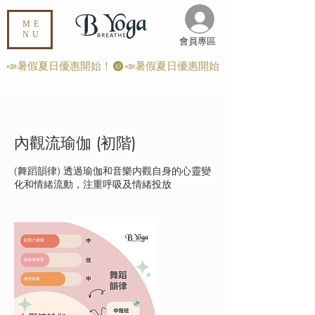
ME
NU
​會員專區
📣暑假夏日優惠開始！
內觀流瑜伽 (初階)
(舞蹈韻律) 透過瑜伽和音樂内觀自身的心靈變
化和情緒流動，注重呼吸及情緒投放