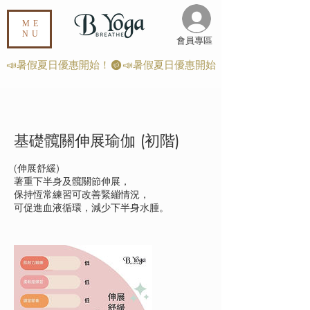
ME
NU
​會員專區
📣暑假夏日優惠開始！
基礎髖關伸展瑜伽 (初階)
(伸展舒緩)
著重下半身及髖關節伸展，
保持恆常練習可改善緊繃情況，
可促進血液循環，減少下半身水腫。