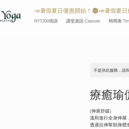
📣暑假夏日優惠開始！
RYT200培訓
課堂資訊 Classes
時間表 Time
不提供此服務，請
療癒瑜伽
(伸展舒緩)
溫和進行全身伸展
透過拉伸幫助身體