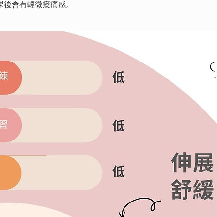
課後會有輕微痠痛感。