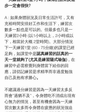
步一定會很快?
A : 如果身體狀況及日常生活許可，又有
充裕時間安排好工作和生活下，練習次
數多一點也是可以的。但最多也只是一
天練習2小時 (以1小時以上，2小時或以
下，相當於大概 2堂時間)。大部分情況
下一天練習1堂 (60 - 75分鐘)的課堂已經
足夠，如課堂中是
認真練習的話真的一
天一堂就夠了(尤其是練習陽式瑜伽)
，在
練習中必需察覺到身體當下給你的回
應，請切記練習是求精準而非過度勉強
自己及抱有求勝心
。
不建議過分練習是因為一天練習太多反
而會”過猶不及”，令身體吃不消或出現有
心無力的情況，甚至有機會因為一天練
習次數太多而令身體在疲憊的狀況強迫