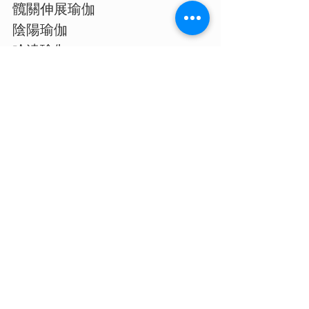
髖關伸展瑜伽
陰陽瑜伽
哈達瑜伽
流瑜伽
排毒瑜伽
瘦身瑜伽
纖形輪瑜伽
基礎倒立
手平衡瑜伽
Lv.1哈達瑜伽
課堂中除了已認識的常用體位法之外，
亦會因應類型的不同更深一步去體會呼
吸和動作之間的連結，作出更連貫及挑
戰性的動作。