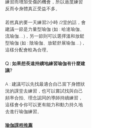
練習而增加受傷的機會，所以過度練習
反而令身體真正受益不多。
若然真的要一天練習2小時 /2堂的話，會
建議一節是力量型瑜伽 (如 : 哈達瑜伽、
流瑜伽…)，另一節則可以選擇溫和放鬆
型瑜伽 (如 : 陰瑜伽、放鬆舒展瑜伽…)，
這樣分配會較為合理。
Q : 如果想長遠持續地練習瑜伽有什麼建
議? 
A : 建議可以先找最適合自己當下身體狀
況的課堂去練習，也可以嘗試找與自己
頻率合拍、理念認同的導師持續練習，
這樣會令你可以更有能力和動力持久地
去進行瑜伽練習。
瑜伽課程推薦