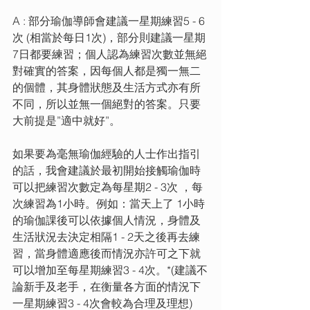
A : 部分瑜伽導師會建議一星期練習5 - 6
次 (相當於每日1次)，部分則建議一星期
7日都要練習；個人認為練習次數並無絕
對確實的答案，因每個人都是獨一無二
的個體，其身體狀態及生活方式亦有所
不同，所以並無一個絕對的答案。只要
大前提是”適中就好”。
如果要為毫無瑜伽經驗的人士作出指引
的話，我會建議於最初開始接觸瑜伽時
可以把練習次數定為每星期2 - 3次 ，每
次練習為1小時。例如：當天上了 1小時
的瑜伽課後可以依據個人情況，身體及
生活狀況去決定相隔1 - 2天之後再去練
習，當身體適應後而情況亦許可之下就
可以增加至每星期練習3 - 4次。*(建議不
論新手及老手，在衡量各方面的情況下
一星期練習3 - 4次會較為合理及理想) 