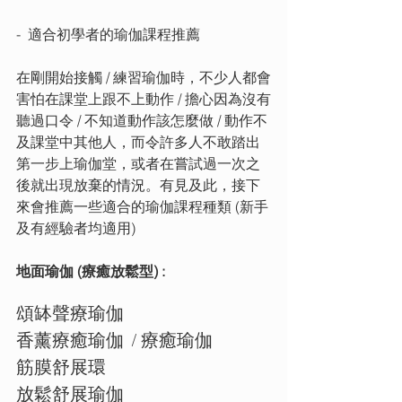
-  適合初學者的瑜伽課程推薦
在剛開始接觸 / 練習瑜伽時，不少人都會
害怕在課堂上跟不上動作 / 擔心因為沒有
聽過口令 / 不知道動作該怎麼做 / 動作不
及課堂中其他人，而令許多人不敢踏出
第一步上瑜伽堂，或者在嘗試過一次之
後就出現放棄的情況。有見及此，接下
來會推薦一些適合的瑜伽課程種類 (新手
及有經驗者均適用)
地面瑜伽 (療癒放鬆型) :
頌缽聲療瑜伽
香薰療癒瑜伽  / 療癒瑜伽
筋膜舒展環
放鬆舒展瑜伽