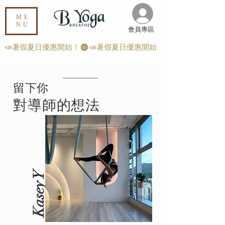
ME
NU
​會員專區
📣暑假夏日優惠開始！
​留下你
對導師的想法
Kasey Y