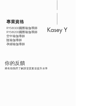
專業資格
Kasey Y
RYS®300國際瑜伽導師
RYS®200國際瑜伽導師
空中瑜伽導師
陰瑜伽導師
孕婦瑜伽導師
​你的反饋
將有助我們了解課堂質素並提升水準