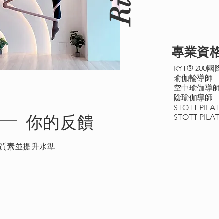
專業資
RYT® 20
瑜伽輪導師
空中瑜伽導
陰瑜伽導師
STOTT PILAT
STOTT PILAT
​你的反饋
質素並提升水準