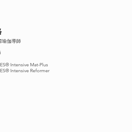
格
0國際瑜伽導師
師
ES® Intensive Mat-Plus
ES® Intensive Reformer