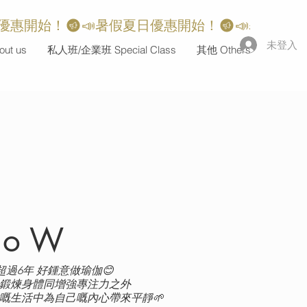
未登入
ut us
私人班/企業班 Special Class
其他 Others
go W
伽超過6年 好鍾意做瑜伽😊
鍛煉身體同增強專注力之外
嘅生活中為自己嘅內心帶來平靜🌱