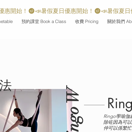
table
預約課堂 Book a Class
收費 Pricing
關於我們 Abo
法
Ringo W
Rin
Ringo學瑜
除咗因為可以
仲可以係繁忙